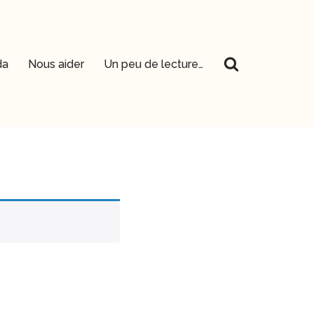
da
Nous aider
Un peu de lecture…