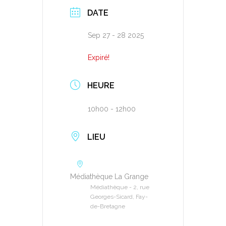
DATE
Sep 27 - 28 2025
Expiré!
HEURE
10h00 - 12h00
LIEU
Médiathèque La Grange
Médiathèque - 2, rue
Georges-Sicard, Fay-
de-Bretagne